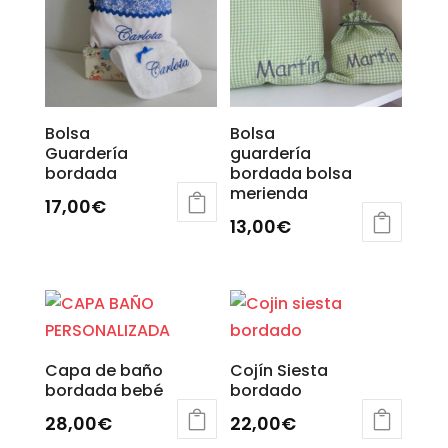
Las
variantes.
hasta
opciones
Las
50,00€
se
opciones
pueden
se
elegir
pueden
Bolsa
Bolsa
en
elegir
Guardería
guardería
la
en
bordada
bordada bolsa
merienda
página
la
17,00
€
de
página
13,00
€
Este
producto
de
Este
producto
producto
producto
tiene
tiene
múltiples
múltiples
variantes.
variantes.
Las
Capa de baño
Cojín Siesta
Las
bordada bebé
bordado
opciones
opciones
28,00
€
22,00
€
se
se