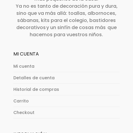
en
Ya no es tanto de decoración pura y dura,
página
la
sino que va más allá: toallas, albornoces,
de
sábanas, kits para el colegio, bastidores
página
producto
decorativos y un sinfín de cosas más que
de
hacemos para vuestros niños.
producto
MI CUENTA
Mi cuenta
Detalles de cuenta
Historial de compras
Carrito
Checkout