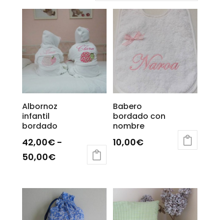
Albornoz
Babero
infantil
bordado con
bordado
nombre
42,00
€
-
10,00
€
Rango
Este
50,00
€
producto
Este
de
tiene
producto
precios:
múltiples
tiene
desde
variantes.
múltiples
42,00€