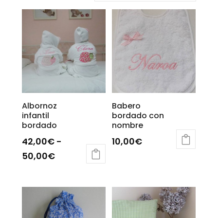
Albornoz
Babero
infantil
bordado con
bordado
nombre
42,00
€
-
10,00
€
Rango
Este
50,00
€
producto
Este
de
tiene
producto
precios:
múltiples
tiene
desde
variantes.
múltiples
42,00€