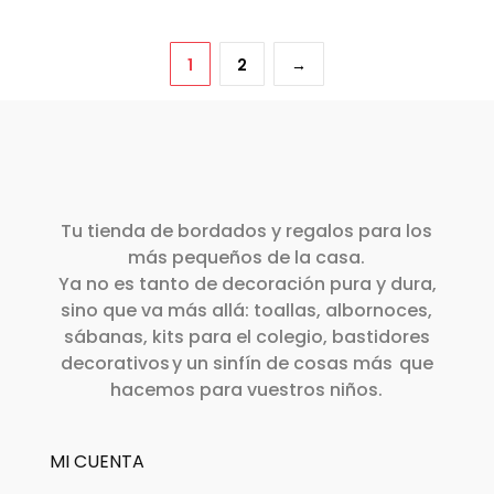
en
en
producto
tiene
desde
la
la
tiene
múltiples
28,00€
1
2
→
página
página
múltiples
variantes.
hasta
de
de
variantes.
Las
54,00€
producto
producto
Las
opciones
opciones
se
se
pueden
pueden
elegir
Tu tienda de bordados y regalos para los
elegir
más pequeños de la casa.
en
en
Ya no es tanto de decoración pura y dura,
la
la
sino que va más allá: toallas, albornoces,
página
sábanas, kits para el colegio, bastidores
página
de
decorativos y un sinfín de cosas más que
de
producto
hacemos para vuestros niños.
producto
MI CUENTA