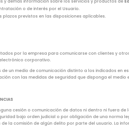
tas y demás información sobre los servicios y productos de
E
tratación o de interés por el Usuario.
 plazos previstos en las disposiciones aplicables.
litados por la empresa para comunicarse con clientes y otros
electrónico corporativo.
és de un medio de comunicación distinto a los indicados en e
ación con las medidas de seguridad que disponga el medio e
ENCIAS
guna cesión o comunicación de datos ni dentro ni fuera de la
uridad bajo orden judicial o por obligación de una norma leg
 de la comisión de algún delito por parte del usuario. La inf