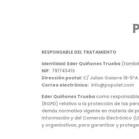
RESPONSABLE DEL TRATAMIENTO
Identidad: Eder Quiñones Trueba
(tambié
NIF:
79174341S
Dirección postal:
C/ Julian Gaiarre 18-5ºA
Correo electrónico:
info@popolet.com
Eder Quiñones Trueba
como responsable d
(RGPD) relativo a la protección de las per
demás normativa vigente en materia de prot
Información y del Comercio Electrónico (L
y organizativas, para garantizar y proteger