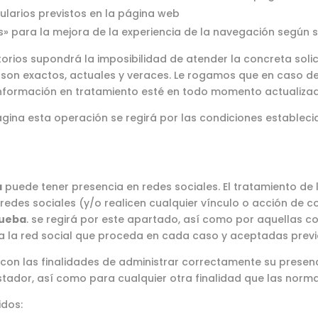
mularios previstos en la página web
s» para la mejora de la experiencia de la navegación según s
torios supondrá la imposibilidad de atender la concreta solic
ta son exactos, actuales y veraces. Le rogamos que en caso 
información en tratamiento esté en todo momento actualizad
página esta operación se regirá por las condiciones establec
a
puede tener presencia en redes sociales. El tratamiento de 
edes sociales (y/o realicen cualquier vínculo o acción de co
rueba
. se regirá por este apartado, así como por aquellas co
 la red social que proceda en cada caso y aceptadas previ
 con las finalidades de administrar correctamente su presenc
stador, así como para cualquier otra finalidad que las norma
idos: