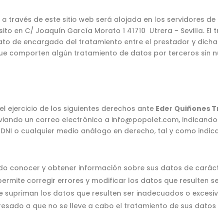
a través de este sitio web será alojada en los servidores de
ito en C/ Joaquín García Morato 1 41710 Utrera – Sevilla. El
to de encargado del tratamiento entre el prestador y dich
ue comporten algún tratamiento de datos por terceros sin n
l ejercicio de los siguientes derechos ante
Eder Quiñones T
viando un correo electrónico a info@popolet.com, indicand
DNI o cualquier medio análogo en derecho, tal y como indica 
ado conocer y obtener información sobre sus datos de carác
ermite corregir errores y modificar los datos que resulten s
e supriman los datos que resulten ser inadecuados o excesiv
resado a que no se lleve a cabo el tratamiento de sus datos 