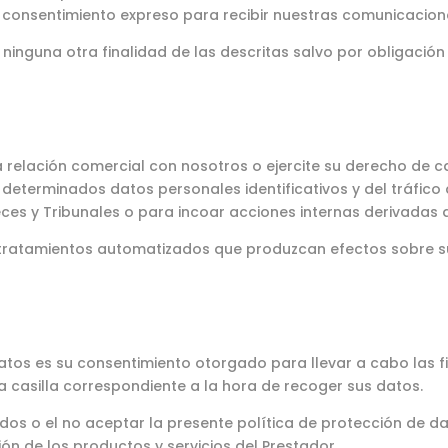
su consentimiento expreso para recibir nuestras comunicacion
nguna otra finalidad de las descritas salvo por obligación l
 relación comercial con nosotros o ejercite su derecho de ca
determinados datos personales identificativos y del tráfico
eces y Tribunales o para incoar acciones internas derivadas 
 tratamientos automatizados que produzcan efectos sobre s
datos es su consentimiento otorgado para llevar a cabo las f
 casilla correspondiente a la hora de recoger sus datos.
itados o el no aceptar la presente política de protección de 
ción de los productos y servicios del Prestador.