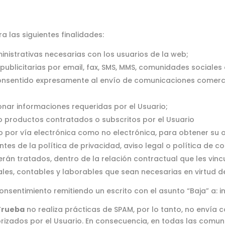
a las siguientes finalidades:
inistrativas necesarias con los usuarios de la web;
publicitarias por email, fax, SMS, MMS, comunidades sociales
consentido expresamente al envío de comunicaciones comerci
nar informaciones requeridas por el Usuario;
/o productos contratados o subscritos por el Usuario
to por vía electrónica como no electrónica, para obtener su o
tes de la política de privacidad, aviso legal o política de co
erán tratados, dentro de la relación contractual que les vin
ales, contables y laborables que sean necesarias en virtud de
nsentimiento remitiendo un escrito con el asunto “Baja” a:
Trueba
no realiza prácticas de SPAM, por lo tanto, no envía
rizados por el Usuario. En consecuencia, en todas las comuni