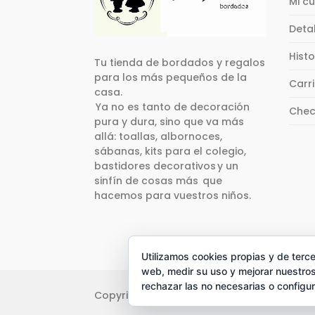
Mi c
pued
elegi
Deta
en
la
Hist
Tu tienda de bordados y regalos
pági
para los más pequeños de la
Carr
de
casa.
prod
Ya no es tanto de decoración
Chec
pura y dura, sino que va más
allá: toallas, albornoces,
sábanas, kits para el colegio,
bastidores decorativos y un
sinfín de cosas más que
hacemos para vuestros niños.
Utilizamos cookies propias y de terce
web, medir su uso y mejorar nuestros
rechazar las no necesarias o configu
Copyright © 2018 Popolet. Todos los dere