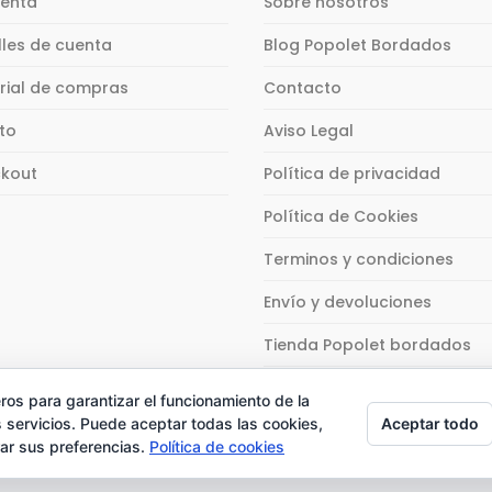
uenta
Sobre nosotros
en
pueden
pueden
r
elegir
elegir
lles de cuenta
Blog Popolet Bordados
en
en
la
la
orial de compras
Contacto
na
página
página
ito
Aviso Legal
de
de
ucto
producto
producto
kout
Política de privacidad
Política de Cookies
Terminos y condiciones
Envío y devoluciones
Tienda Popolet bordados
ros para garantizar el funcionamiento de la
Aceptar todo
 servicios. Puede aceptar todas las cookies,
rar sus preferencias.
Política de cookies
chos reservados.