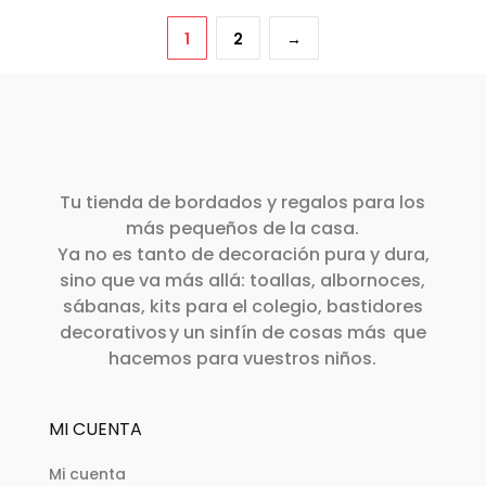
en
página
variantes.
tiene
desde
la
de
Las
1
2
→
múltiples
28,00€
página
producto
opciones
variantes.
hasta
de
se
Las
54,00€
producto
pueden
opciones
elegir
se
en
pueden
Tu tienda de bordados y regalos para los
la
elegir
más pequeños de la casa.
página
en
Ya no es tanto de decoración pura y dura,
de
la
sino que va más allá: toallas, albornoces,
producto
sábanas, kits para el colegio, bastidores
página
decorativos y un sinfín de cosas más que
de
hacemos para vuestros niños.
producto
MI CUENTA
Mi cuenta