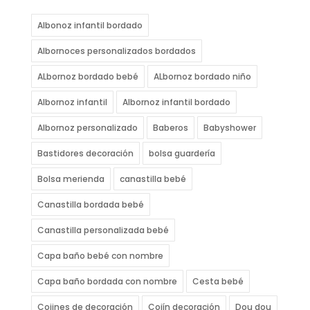
Albonoz infantil bordado
Albornoces personalizados bordados
ALbornoz bordado bebé
ALbornoz bordado niño
Albornoz infantil
Albornoz infantil bordado
Albornoz personalizado
Baberos
Babyshower
Bastidores decoración
bolsa guardería
Bolsa merienda
canastilla bebé
Canastilla bordada bebé
Canastilla personalizada bebé
Capa baño bebé con nombre
Capa baño bordada con nombre
Cesta bebé
Cojines de decoración
Cojín decoración
Dou dou