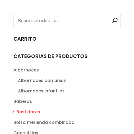
producto
tiene
múltiples
variantes.
Las
CARRITO
opciones
se
CATEGORIAS DE PRODUCTOS
pueden
elegir
Albornoces
en
Albornoces comunión
la
Albornoces infantiles
página
de
Baberos
producto
Bastidores
Bolsa merienda combinada
Canastillas