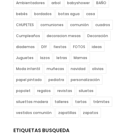
Ambientadores
arbol
babyshower
BAÑO
bebés
bordados
botas agua
casa
CHUPETES
comuniones
comunión
cuadros
Cumpleaños
decoracion mesas
Decoración
diademas
DIY
fiestas
FOTOS
ideas
Juguetes
lazos
letras
Mamas
Moda infantil
muñecas
navidad
olivias
papel pintado
pediatra
personalización
popolet
regalos
revistas
siluetas
siluettas madera
talleres
tartas
trámites
vestidos comunión
zapatillas
zapatos
ETIQUETAS BUSQUEDA