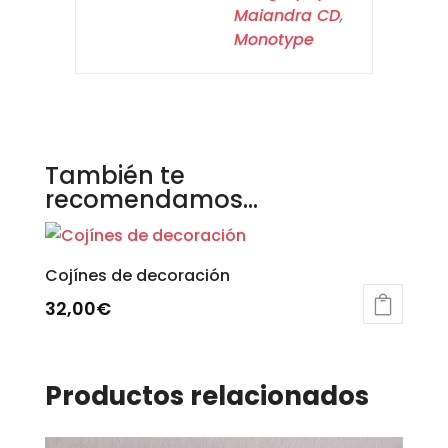
Maiandra CD
,
Monotype
También te
recomendamos…
Cojínes de decoración
32,00
€
Este
producto
Productos relacionados
tiene
múltiples
variantes.