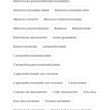
Albornoces personalizados bordados
ALbornoz bordado bebé
ALbornoz bordado niño
Albornoz infantil
Albornoz infantil bordado
Albornoz personalizado
Baberos
Babyshower
Bastidores decoración
bolsa guardería
Bolsa merienda
canastilla bebé
Canastilla bordada bebé
Canastilla personalizada bebé
Capa baño bebé con nombre
Capa baño bordada con nombre
Cesta bebé
Cojines de decoración
Cojín decoración
Dou dou
Dou dou bordado
Doudou bordado