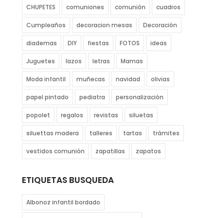
CHUPETES
comuniones
comunión
cuadros
Cumpleaños
decoracion mesas
Decoración
diademas
DIY
fiestas
FOTOS
ideas
Juguetes
lazos
letras
Mamas
Moda infantil
muñecas
navidad
olivias
papel pintado
pediatra
personalización
popolet
regalos
revistas
siluetas
siluettas madera
talleres
tartas
trámites
vestidos comunión
zapatillas
zapatos
ETIQUETAS BUSQUEDA
Albonoz infantil bordado