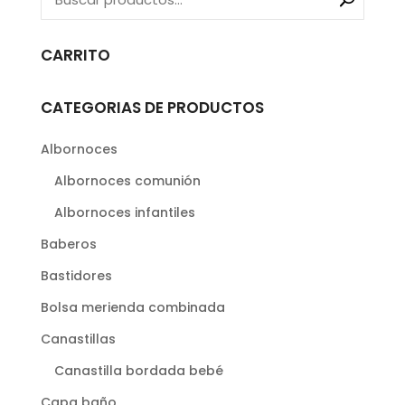
32,00€
variantes.
hasta
Las
CARRITO
56,00€
opciones
se
CATEGORIAS DE PRODUCTOS
pueden
elegir
Albornoces
en
Albornoces comunión
la
página
Albornoces infantiles
de
Baberos
producto
Bastidores
Bolsa merienda combinada
Canastillas
Canastilla bordada bebé
Capa baño