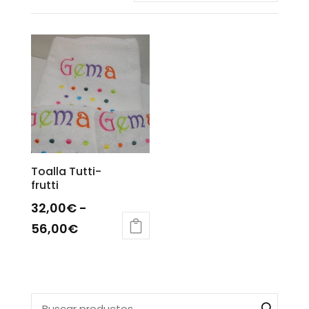
Toalla Tutti-
frutti
32,00
€
-
Rango
56,00
€
Este
de
producto
precios:
tiene
desde
múltiples