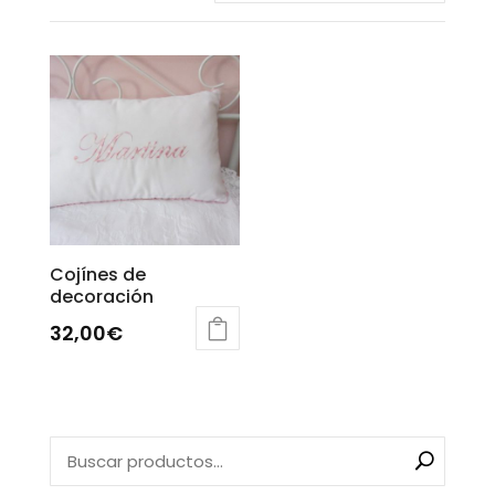
Cojínes de
decoración
32,00
€
Este
producto
tiene
múltiples
variantes.