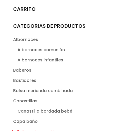
Las
CARRITO
opciones
se
CATEGORIAS DE PRODUCTOS
pueden
elegir
Albornoces
en
Albornoces comunión
la
página
Albornoces infantiles
de
Baberos
producto
Bastidores
Bolsa merienda combinada
Canastillas
Canastilla bordada bebé
Capa baño