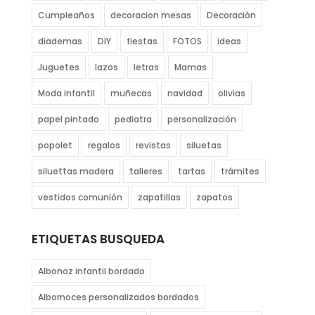
Cumpleaños
decoracion mesas
Decoración
diademas
DIY
fiestas
FOTOS
ideas
Juguetes
lazos
letras
Mamas
Moda infantil
muñecas
navidad
olivias
papel pintado
pediatra
personalización
popolet
regalos
revistas
siluetas
siluettas madera
talleres
tartas
trámites
vestidos comunión
zapatillas
zapatos
ETIQUETAS BUSQUEDA
Albonoz infantil bordado
Albornoces personalizados bordados