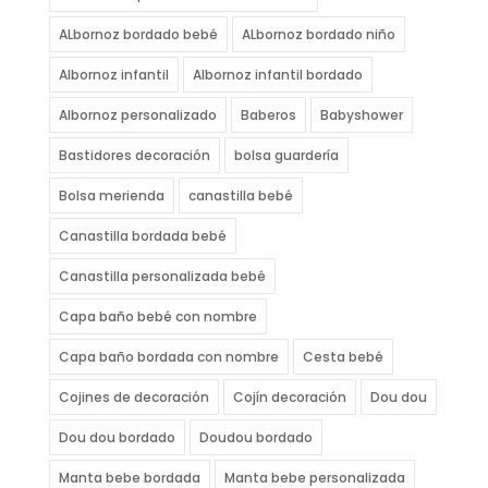
ALbornoz bordado bebé
ALbornoz bordado niño
Albornoz infantil
Albornoz infantil bordado
Albornoz personalizado
Baberos
Babyshower
Bastidores decoración
bolsa guardería
Bolsa merienda
canastilla bebé
Canastilla bordada bebé
Canastilla personalizada bebé
Capa baño bebé con nombre
Capa baño bordada con nombre
Cesta bebé
Cojines de decoración
Cojín decoración
Dou dou
Dou dou bordado
Doudou bordado
Manta bebe bordada
Manta bebe personalizada