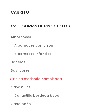
variantes.
Las
CARRITO
opciones
se
CATEGORIAS DE PRODUCTOS
pueden
elegir
Albornoces
en
Albornoces comunión
la
página
Albornoces infantiles
de
Baberos
producto
Bastidores
Bolsa merienda combinada
Canastillas
Canastilla bordada bebé
Capa baño