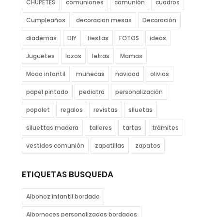
CHUPETES
comuniones
comunión
cuadros
Cumpleaños
decoracion mesas
Decoración
diademas
DIY
fiestas
FOTOS
ideas
Juguetes
lazos
letras
Mamas
Moda infantil
muñecas
navidad
olivias
papel pintado
pediatra
personalización
popolet
regalos
revistas
siluetas
siluettas madera
talleres
tartas
trámites
vestidos comunión
zapatillas
zapatos
ETIQUETAS BUSQUEDA
Albonoz infantil bordado
Albornoces personalizados bordados