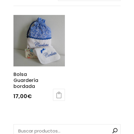
Bolsa
Guardería
bordada
17,00
€
Este
producto
tiene
múltiples