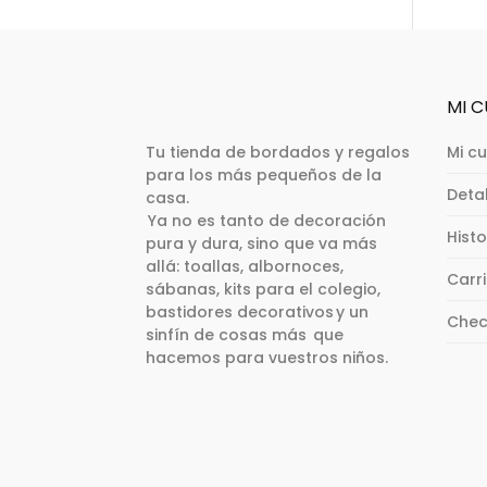
pági
tiene
de
múlti
prod
varia
Las
opci
MI 
se
Tu tienda de bordados y regalos
Mi c
pued
para los más pequeños de la
elegi
Deta
casa.
en
Ya no es tanto de decoración
la
Hist
pura y dura, sino que va más
pági
allá: toallas, albornoces,
Carr
de
sábanas, kits para el colegio,
prod
bastidores decorativos y un
Chec
sinfín de cosas más que
hacemos para vuestros niños.