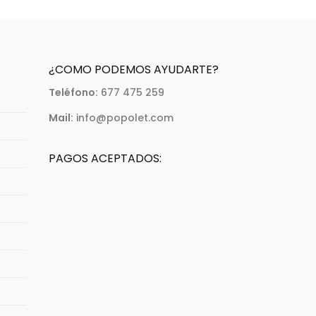
página
de
producto
¿COMO PODEMOS AYUDARTE?
Teléfono:
677 475 259
Mail:
info@popolet.com
PAGOS ACEPTADOS: