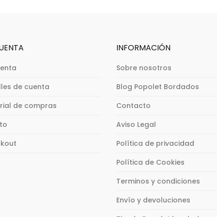
na
página
múltiples
desde
Las
página
de
ples
variantes.
opciones
de
ucto
producto
28,00€
ntes.
Las
se
producto
hasta
opciones
pueden
ones
CUENTA
INFORMACIÓN
54,00€
se
elegir
pueden
en
uenta
Sobre nosotros
en
elegir
la
r
en
lles de cuenta
Blog Popolet Bordados
página
la
de
orial de compras
Contacto
página
producto
na
de
ito
Aviso Legal
producto
ucto
kout
Política de privacidad
Política de Cookies
Terminos y condiciones
Envío y devoluciones