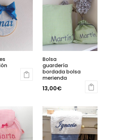
es
Bolsa
ión
guardería
bordada bolsa
merienda
13,00
€
Este
producto
tiene
múltiples
variantes.
Las
opciones