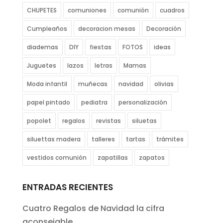
CHUPETES
comuniones
comunión
cuadros
Cumpleaños
decoracion mesas
Decoración
diademas
DIY
fiestas
FOTOS
ideas
Juguetes
lazos
letras
Mamas
Moda infantil
muñecas
navidad
olivias
papel pintado
pediatra
personalización
popolet
regalos
revistas
siluetas
siluettas madera
talleres
tartas
trámites
vestidos comunión
zapatillas
zapatos
ENTRADAS RECIENTES
Cuatro Regalos de Navidad la cifra
aconsejable