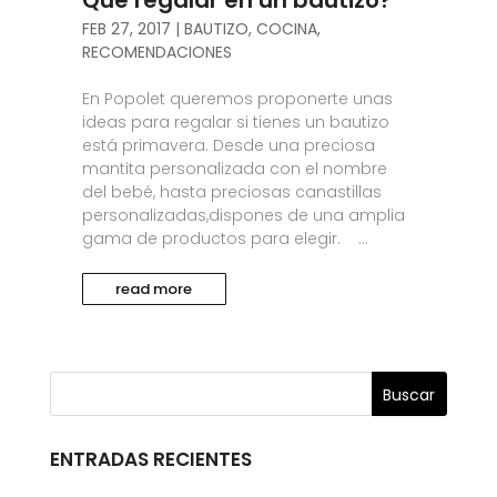
Qué regalar en un bautizo?
FEB 27, 2017
|
BAUTIZO
,
COCINA
,
RECOMENDACIONES
En Popolet queremos proponerte unas
ideas para regalar si tienes un bautizo
está primavera. Desde una preciosa
mantita personalizada con el nombre
del bebé, hasta preciosas canastillas
personalizadas,dispones de una amplia
gama de productos para elegir. ...
read more
ENTRADAS RECIENTES