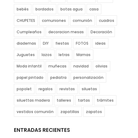
bebés
bordados
botas agua
casa
CHUPETES
comuniones
comunión
cuadros
Cumpleaños
decoracion mesas
Decoración
diademas
DIY
fiestas
FOTOS
ideas
Juguetes
lazos
letras
Mamas
Moda infantil
muñecas
navidad
olivias
papel pintado
pediatra
personalización
popolet
regalos
revistas
siluetas
siluettas madera
talleres
tartas
trámites
vestidos comunión
zapatillas
zapatos
ENTRADAS RECIENTES