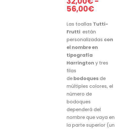
32,00
€
-
Rango
56,00
€
de
precios:
Las toallas
Tutti-
desde
Frutti
están
32,00€
personalizadas
con
hasta
el nombre en
56,00€
tipografía
Harrington
y tres
filas
de
bodoques
de
múltiples colores, el
número de
bodoques
dependerá del
nombre que vaya en
la parte superior (un