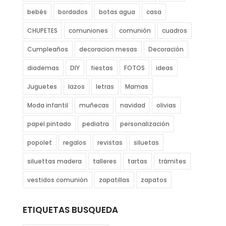
bebés
bordados
botas agua
casa
CHUPETES
comuniones
comunión
cuadros
Cumpleaños
decoracion mesas
Decoración
diademas
DIY
fiestas
FOTOS
ideas
Juguetes
lazos
letras
Mamas
Moda infantil
muñecas
navidad
olivias
papel pintado
pediatra
personalización
popolet
regalos
revistas
siluetas
siluettas madera
talleres
tartas
trámites
vestidos comunión
zapatillas
zapatos
ETIQUETAS BUSQUEDA