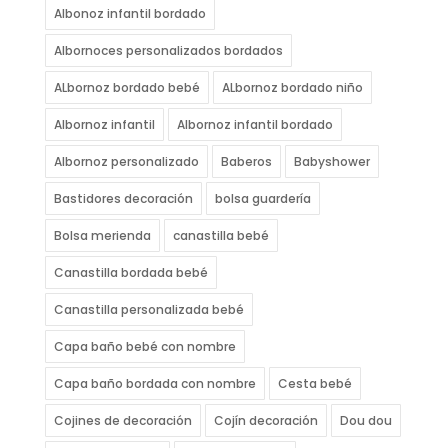
Albonoz infantil bordado
Albornoces personalizados bordados
ALbornoz bordado bebé
ALbornoz bordado niño
Albornoz infantil
Albornoz infantil bordado
Albornoz personalizado
Baberos
Babyshower
Bastidores decoración
bolsa guardería
Bolsa merienda
canastilla bebé
Canastilla bordada bebé
Canastilla personalizada bebé
Capa baño bebé con nombre
Capa baño bordada con nombre
Cesta bebé
Cojines de decoración
Cojín decoración
Dou dou