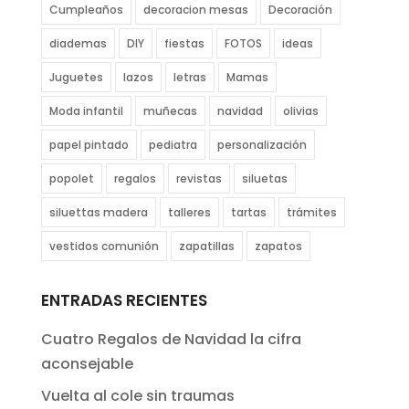
Cumpleaños
decoracion mesas
Decoración
diademas
DIY
fiestas
FOTOS
ideas
Juguetes
lazos
letras
Mamas
Moda infantil
muñecas
navidad
olivias
papel pintado
pediatra
personalización
popolet
regalos
revistas
siluetas
siluettas madera
talleres
tartas
trámites
vestidos comunión
zapatillas
zapatos
ENTRADAS RECIENTES
Cuatro Regalos de Navidad la cifra
aconsejable
Vuelta al cole sin traumas