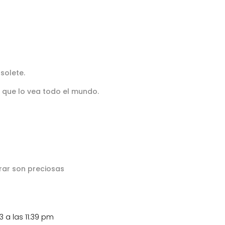
solete.
 que lo vea todo el mundo.
ar son preciosas
13 a las 11:39 pm