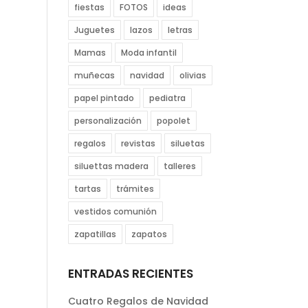
fiestas
FOTOS
ideas
Juguetes
lazos
letras
Mamas
Moda infantil
muñecas
navidad
olivias
papel pintado
pediatra
personalización
popolet
regalos
revistas
siluetas
siluettas madera
talleres
tartas
trámites
vestidos comunión
zapatillas
zapatos
ENTRADAS RECIENTES
Cuatro Regalos de Navidad