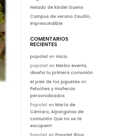
Helado de kinder bueno
Campus de verano Zaudín,
imprescindible
COMENTARIOS
RECIENTES
popolet
en
Inicio
popolet
en
Merbo events,
diseña tu primera comunión
el pais de los juguetes
en
Peluches y muñecas
personalizados
Popolet
en
María de
Cántaro, Alpargatas de
comunión Que no se te
escapen!!
Popolet
en
Popolet Blog