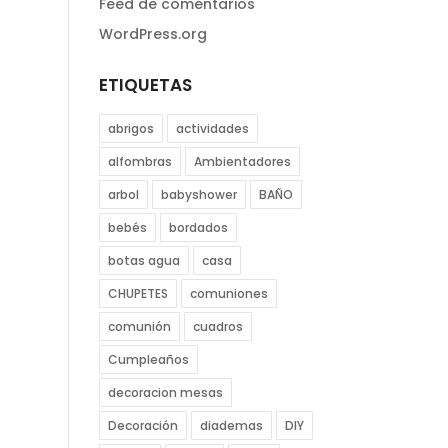
Feed de comentarios
WordPress.org
ETIQUETAS
abrigos
actividades
alfombras
Ambientadores
arbol
babyshower
BAÑO
bebés
bordados
botas agua
casa
CHUPETES
comuniones
comunión
cuadros
Cumpleaños
decoracion mesas
Decoración
diademas
DIY