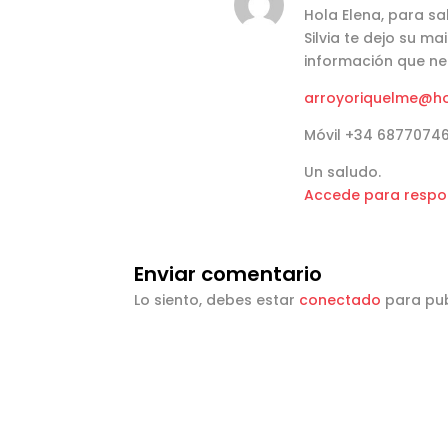
Hola Elena, para s
Silvia te dejo su ma
información que ne
arroyoriquelme@h
Móvil +34 6877074
Un saludo.
Accede para respo
Enviar comentario
Lo siento, debes estar
conectado
para pub