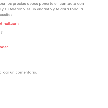
aber los precios debes ponerte en contacto con
il y su teléfono, es un encanto y te dará toda la
cesitas.
otmail.com
67
nder
licar un comentario.