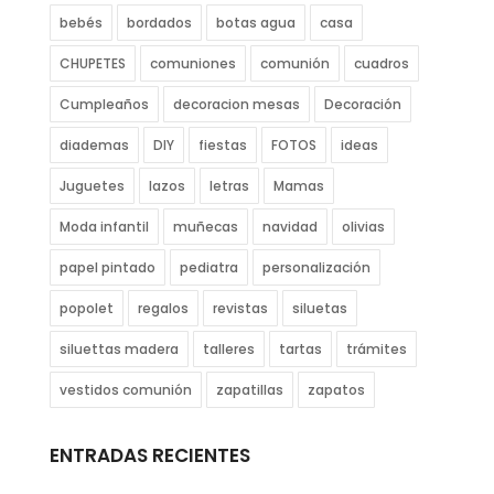
bebés
bordados
botas agua
casa
CHUPETES
comuniones
comunión
cuadros
Cumpleaños
decoracion mesas
Decoración
diademas
DIY
fiestas
FOTOS
ideas
Juguetes
lazos
letras
Mamas
Moda infantil
muñecas
navidad
olivias
papel pintado
pediatra
personalización
popolet
regalos
revistas
siluetas
siluettas madera
talleres
tartas
trámites
vestidos comunión
zapatillas
zapatos
ENTRADAS RECIENTES