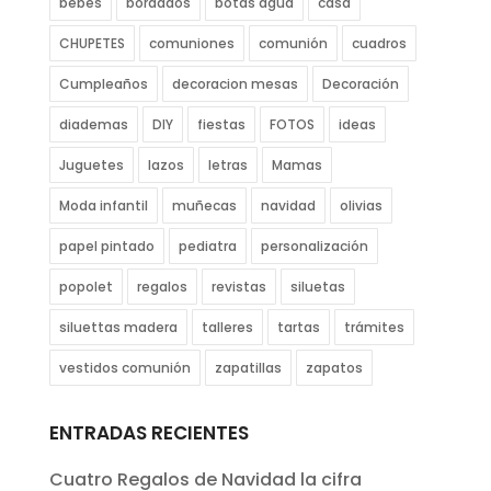
bebés
bordados
botas agua
casa
CHUPETES
comuniones
comunión
cuadros
Cumpleaños
decoracion mesas
Decoración
diademas
DIY
fiestas
FOTOS
ideas
Juguetes
lazos
letras
Mamas
Moda infantil
muñecas
navidad
olivias
papel pintado
pediatra
personalización
popolet
regalos
revistas
siluetas
siluettas madera
talleres
tartas
trámites
vestidos comunión
zapatillas
zapatos
ENTRADAS RECIENTES
Cuatro Regalos de Navidad la cifra