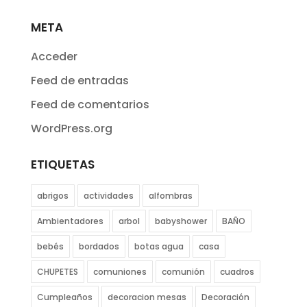
META
Acceder
Feed de entradas
Feed de comentarios
WordPress.org
ETIQUETAS
abrigos
actividades
alfombras
Ambientadores
arbol
babyshower
BAÑO
bebés
bordados
botas agua
casa
CHUPETES
comuniones
comunión
cuadros
Cumpleaños
decoracion mesas
Decoración