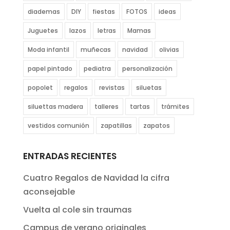
diademas
DIY
fiestas
FOTOS
ideas
Juguetes
lazos
letras
Mamas
Moda infantil
muñecas
navidad
olivias
papel pintado
pediatra
personalización
popolet
regalos
revistas
siluetas
siluettas madera
talleres
tartas
trámites
vestidos comunión
zapatillas
zapatos
ENTRADAS RECIENTES
Cuatro Regalos de Navidad la cifra
aconsejable
Vuelta al cole sin traumas
Campus de verano originales