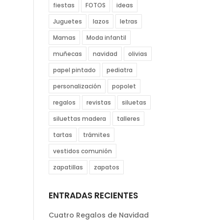
fiestas
FOTOS
ideas
Juguetes
lazos
letras
Mamas
Moda infantil
muñecas
navidad
olivias
papel pintado
pediatra
personalización
popolet
regalos
revistas
siluetas
siluettas madera
talleres
tartas
trámites
vestidos comunión
zapatillas
zapatos
ENTRADAS RECIENTES
Cuatro Regalos de Navidad