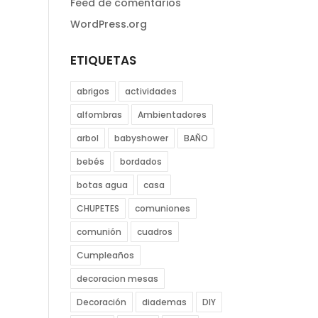
Feed de comentarios
WordPress.org
ETIQUETAS
abrigos
actividades
alfombras
Ambientadores
arbol
babyshower
BAÑO
bebés
bordados
botas agua
casa
CHUPETES
comuniones
comunión
cuadros
Cumpleaños
decoracion mesas
Decoración
diademas
DIY