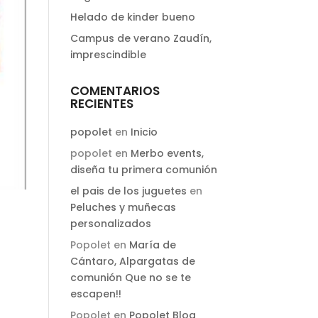
Helado de kinder bueno
Campus de verano Zaudín,
imprescindible
COMENTARIOS
RECIENTES
popolet
en
Inicio
popolet
en
Merbo events,
diseña tu primera comunión
el pais de los juguetes
en
Peluches y muñecas
personalizados
Popolet
en
María de
Cántaro, Alpargatas de
comunión Que no se te
escapen!!
Popolet
en
Popolet Blog