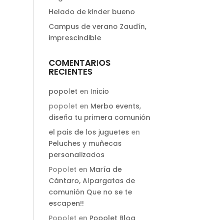
Helado de kinder bueno
Campus de verano Zaudín,
imprescindible
COMENTARIOS
RECIENTES
popolet
en
Inicio
popolet
en
Merbo events,
diseña tu primera comunión
el pais de los juguetes
en
Peluches y muñecas
personalizados
Popolet
en
María de
Cántaro, Alpargatas de
comunión Que no se te
escapen!!
Popolet
en
Popolet Blog