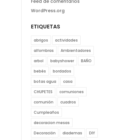
Feed de comentarios
WordPress.org
ETIQUETAS
abrigos
actividades
alfombras
Ambientadores
arbol
babyshower
BAÑO
bebés
bordados
botas agua
casa
CHUPETES
comuniones
comunión
cuadros
Cumpleaños
decoracion mesas
Decoración
diademas
DIY