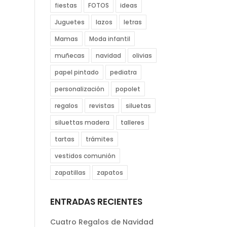
fiestas
FOTOS
ideas
Juguetes
lazos
letras
Mamas
Moda infantil
muñecas
navidad
olivias
papel pintado
pediatra
personalización
popolet
regalos
revistas
siluetas
siluettas madera
talleres
tartas
trámites
vestidos comunión
zapatillas
zapatos
ENTRADAS RECIENTES
Cuatro Regalos de Navidad