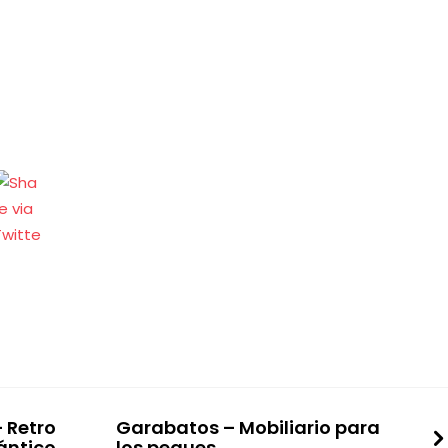
 Retro
Garabatos – Mobiliario para
ántico
los peques.