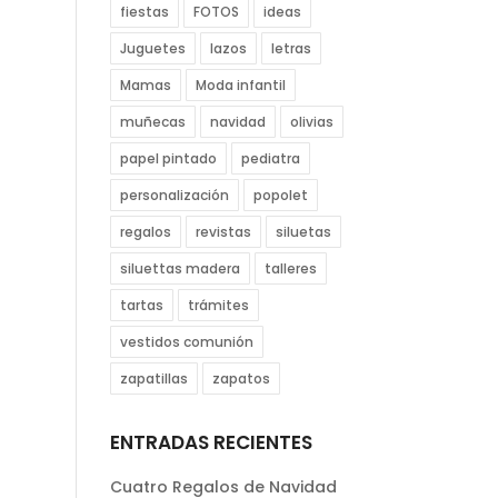
fiestas
FOTOS
ideas
Juguetes
lazos
letras
Mamas
Moda infantil
muñecas
navidad
olivias
papel pintado
pediatra
personalización
popolet
regalos
revistas
siluetas
siluettas madera
talleres
tartas
trámites
vestidos comunión
zapatillas
zapatos
ENTRADAS RECIENTES
Cuatro Regalos de Navidad