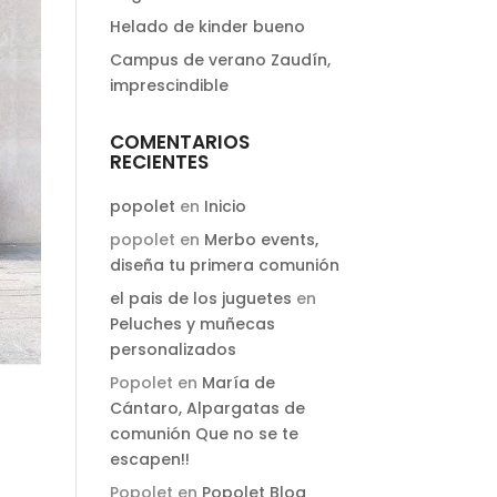
Helado de kinder bueno
Campus de verano Zaudín,
imprescindible
COMENTARIOS
RECIENTES
popolet
en
Inicio
popolet
en
Merbo events,
diseña tu primera comunión
el pais de los juguetes
en
Peluches y muñecas
personalizados
Popolet
en
María de
Cántaro, Alpargatas de
comunión Que no se te
escapen!!
Popolet
en
Popolet Blog