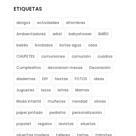
ETIQUETAS
abrigos
actividades
alfombras
Ambientadores
arbol
babyshower
BAÑO
bebés
bordados
botas agua
casa
CHUPETES
comuniones
comunión
cuadros
Cumpleaños
decoracion mesas
Decoración
diademas
DIY
fiestas
FOTOS
ideas
Juguetes
lazos
letras
Mamas
Moda infantil
muñecas
navidad
olivias
papel pintado
pediatra
personalización
popolet
regalos
revistas
siluetas
siluettas madera
talleres
tartas
trámites