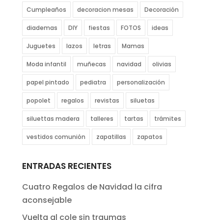
Cumpleaños
decoracion mesas
Decoración
diademas
DIY
fiestas
FOTOS
ideas
Juguetes
lazos
letras
Mamas
Moda infantil
muñecas
navidad
olivias
papel pintado
pediatra
personalización
popolet
regalos
revistas
siluetas
siluettas madera
talleres
tartas
trámites
vestidos comunión
zapatillas
zapatos
ENTRADAS RECIENTES
Cuatro Regalos de Navidad la cifra
aconsejable
Vuelta al cole sin traumas