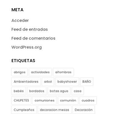
META
Acceder
Feed de entradas
Feed de comentarios
WordPress.org
ETIQUETAS
abrigos
actividades
alfombras
Ambientadores
arbol
babyshower
BAÑO
bebés
bordados
botas agua
casa
CHUPETES
comuniones
comunión
cuadros
Cumpleaños
decoracion mesas
Decoración