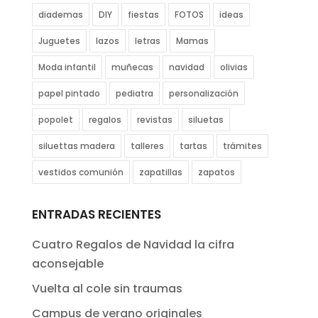
diademas
DIY
fiestas
FOTOS
ideas
Juguetes
lazos
letras
Mamas
Moda infantil
muñecas
navidad
olivias
papel pintado
pediatra
personalización
popolet
regalos
revistas
siluetas
siluettas madera
talleres
tartas
trámites
vestidos comunión
zapatillas
zapatos
ENTRADAS RECIENTES
Cuatro Regalos de Navidad la cifra
aconsejable
Vuelta al cole sin traumas
Campus de verano originales