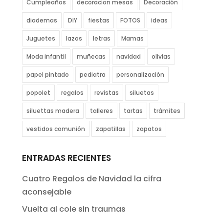
Cumpleaños
decoracion mesas
Decoración
diademas
DIY
fiestas
FOTOS
ideas
Juguetes
lazos
letras
Mamas
Moda infantil
muñecas
navidad
olivias
papel pintado
pediatra
personalización
popolet
regalos
revistas
siluetas
siluettas madera
talleres
tartas
trámites
vestidos comunión
zapatillas
zapatos
ENTRADAS RECIENTES
Cuatro Regalos de Navidad la cifra
aconsejable
Vuelta al cole sin traumas