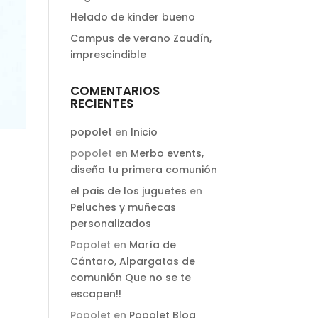
Helado de kinder bueno
Campus de verano Zaudín,
imprescindible
COMENTARIOS
RECIENTES
popolet
en
Inicio
popolet
en
Merbo events,
diseña tu primera comunión
el pais de los juguetes
en
Peluches y muñecas
personalizados
Popolet
en
María de
Cántaro, Alpargatas de
comunión Que no se te
escapen!!
Popolet
en
Popolet Blog