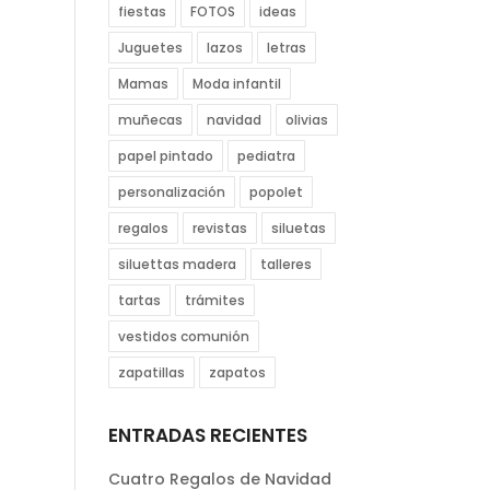
fiestas
FOTOS
ideas
Juguetes
lazos
letras
Mamas
Moda infantil
muñecas
navidad
olivias
papel pintado
pediatra
personalización
popolet
regalos
revistas
siluetas
siluettas madera
talleres
tartas
trámites
vestidos comunión
zapatillas
zapatos
ENTRADAS RECIENTES
Cuatro Regalos de Navidad