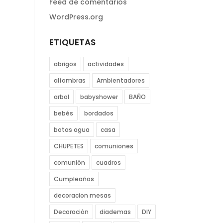
Feed de comentarios
WordPress.org
ETIQUETAS
abrigos
actividades
alfombras
Ambientadores
arbol
babyshower
BAÑO
bebés
bordados
botas agua
casa
CHUPETES
comuniones
comunión
cuadros
Cumpleaños
decoracion mesas
Decoración
diademas
DIY