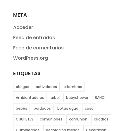
META
Acceder
Feed de entradas
Feed de comentarios
WordPress.org
ETIQUETAS
abrigos
actividades
alfombras
Ambientadores
arbol
babyshower
BAÑO
bebés
bordados
botas agua
casa
CHUPETES
comuniones
comunión
cuadros
Cumpleaños
decoracion mesas
Decoración