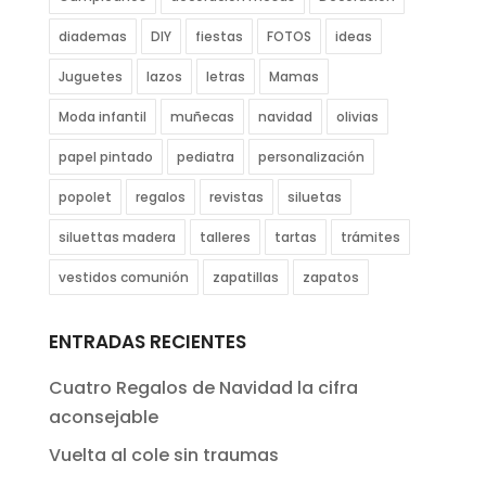
diademas
DIY
fiestas
FOTOS
ideas
Juguetes
lazos
letras
Mamas
Moda infantil
muñecas
navidad
olivias
papel pintado
pediatra
personalización
popolet
regalos
revistas
siluetas
siluettas madera
talleres
tartas
trámites
vestidos comunión
zapatillas
zapatos
ENTRADAS RECIENTES
Cuatro Regalos de Navidad la cifra
aconsejable
Vuelta al cole sin traumas