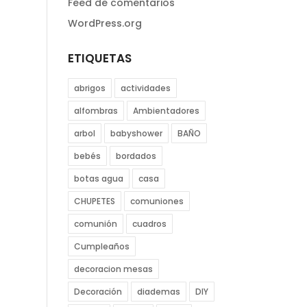
Feed de comentarios
WordPress.org
ETIQUETAS
abrigos
actividades
alfombras
Ambientadores
arbol
babyshower
BAÑO
bebés
bordados
botas agua
casa
CHUPETES
comuniones
comunión
cuadros
Cumpleaños
decoracion mesas
Decoración
diademas
DIY