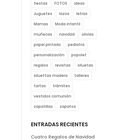
fiestas
FOTOS
ideas
Juguetes
lazos
letras
Mamas
Moda infantil
muñecas
navidad
olivias
papel pintado
pediatra
personalización
popolet
regalos
revistas
siluetas
siluettas madera
talleres
tartas
trámites
vestidos comunión
zapatillas
zapatos
ENTRADAS RECIENTES
Cuatro Regalos de Navidad