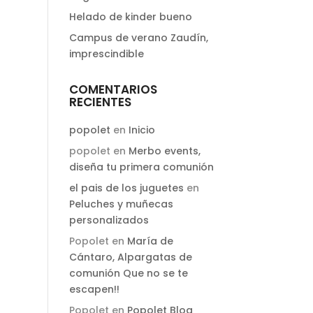
Helado de kinder bueno
Campus de verano Zaudín,
imprescindible
COMENTARIOS
RECIENTES
popolet
en
Inicio
popolet
en
Merbo events,
diseña tu primera comunión
el pais de los juguetes
en
Peluches y muñecas
personalizados
Popolet
en
María de
Cántaro, Alpargatas de
comunión Que no se te
escapen!!
Popolet
en
Popolet Blog