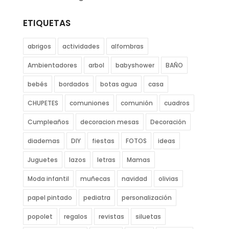
ETIQUETAS
abrigos
actividades
alfombras
Ambientadores
arbol
babyshower
BAÑO
bebés
bordados
botas agua
casa
CHUPETES
comuniones
comunión
cuadros
Cumpleaños
decoracion mesas
Decoración
diademas
DIY
fiestas
FOTOS
ideas
Juguetes
lazos
letras
Mamas
Moda infantil
muñecas
navidad
olivias
papel pintado
pediatra
personalización
popolet
regalos
revistas
siluetas